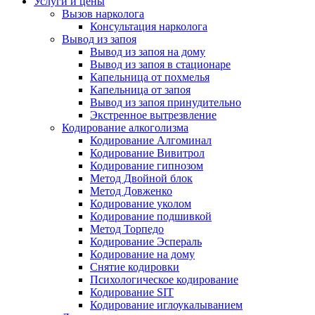
Услуги и цены
Вызов нарколога
Консультация нарколога
Вывод из запоя
Вывод из запоя на дому
Вывод из запоя в стационаре
Капельница от похмелья
Капельница от запоя
Вывод из запоя принудительно
Экстренное вытрезвление
Кодирование алкоголизма
Кодирование Алгоминал
Кодирование Вивитрол
Кодирование гипнозом
Метод Двойной блок
Метод Довженко
Кодирование уколом
Кодирование подшивкой
Метод Торпедо
Кодирование Эспераль
Кодирование на дому
Снятие кодировки
Психологическое кодирование
Кодирование SIT
Кодирование иглоукалыванием