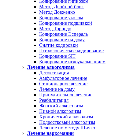
Кодирование гипнозом
Метод Двойной блок
Метод Довженко
Кодирование уколом
Кодирование подшивкой
Метод Торпедо
Кодирование Эспераль
Кодирование на дому
Снятие кодировки
Психологическое кодирование
Кодирование SIT
Кодирование иглоукалыванием
Лечение алкоголизма
Детоксикация
Амбулаторное лечение
Стационарное лечение
Лечение на дому
Принудительное лечение
Реабилитация
Женский алкоголизм
Пивной алкоголизм
Хронический алкоголизм
Подростковый алкоголизм
Лечение по методу Шичко
Лечение наркомании