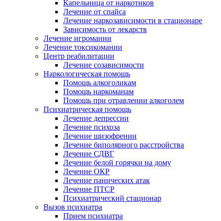
Капельница от наркотиков
Лечение от спайса
Лечение наркозависимости в стационаре
Зависимость от лекарств
Лечение игромании
Лечение токсикомании
Центр реабилитации
Лечение созависимости
Наркологическая помощь
Помощь алкоголикам
Помощь наркоманам
Помощь при отравлении алкоголем
Психиатрическая помощь
Лечение депрессии
Лечение психоза
Лечение шизофрении
Лечение биполярного расстройства
Лечение СДВГ
Лечение белой горячки на дому
Лечение ОКР
Лечение панических атак
Лечение ПТСР
Психиатрический стационар
Вызов психиатра
Прием психиатра