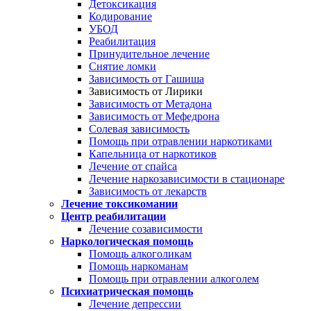
Детоксикация
Кодирование
УБОД
Реабилитация
Принудительное лечение
Снятие ломки
Зависимость от Гашиша
Зависимость от Лирики
Зависимость от Метадона
Зависимость от Мефедрона
Солевая зависимость
Помощь при отравлении наркотиками
Капельница от наркотиков
Лечение от спайса
Лечение наркозависимости в стационаре
Зависимость от лекарств
Лечение токсикомании
Центр реабилитации
Лечение созависимости
Наркологическая помощь
Помощь алкоголикам
Помощь наркоманам
Помощь при отравлении алкоголем
Психиатрическая помощь
Лечение депрессии