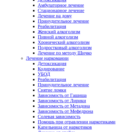
Амбулаторное лечение
Стационарное лечение
Лечение на дому
Принудительное лечение
Реабилитация
Женский алкоголизм
Пивной алкоголизм
Хронический алкоголизм
Подростковый алкоголизм
Лечение по методу Шичко
Лечение наркомании
Детоксикация
Кодирование
УБОД
Реабилитация
Принудительное лечение
Снятие ломки
Зависимость от Гашиша
Зависимость от Лирики
Зависимость от Метадона
Зависимость от Мефедрона
Солевая зависимость
Помощь при отравлении наркотиками
Капельница от наркотиков