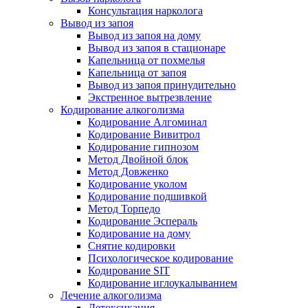
Консультация нарколога
Вывод из запоя
Вывод из запоя на дому
Вывод из запоя в стационаре
Капельница от похмелья
Капельница от запоя
Вывод из запоя принудительно
Экстренное вытрезвление
Кодирование алкоголизма
Кодирование Алгоминал
Кодирование Вивитрол
Кодирование гипнозом
Метод Двойной блок
Метод Довженко
Кодирование уколом
Кодирование подшивкой
Метод Торпедо
Кодирование Эспераль
Кодирование на дому
Снятие кодировки
Психологическое кодирование
Кодирование SIT
Кодирование иглоукалыванием
Лечение алкоголизма
Детоксикация