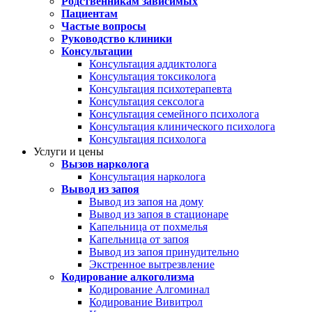
Родственникам зависимых
Пациентам
Частые вопросы
Руководство клиники
Консультации
Консультация аддиктолога
Консультация токсиколога
Консультация психотерапевта
Консультация сексолога
Консультация семейного психолога
Консультация клинического психолога
Консультация психолога
Услуги и цены
Вызов нарколога
Консультация нарколога
Вывод из запоя
Вывод из запоя на дому
Вывод из запоя в стационаре
Капельница от похмелья
Капельница от запоя
Вывод из запоя принудительно
Экстренное вытрезвление
Кодирование алкоголизма
Кодирование Алгоминал
Кодирование Вивитрол