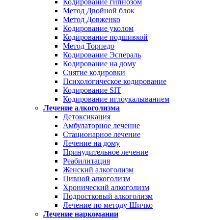
Кодирование гипнозом
Метод Двойной блок
Метод Довженко
Кодирование уколом
Кодирование подшивкой
Метод Торпедо
Кодирование Эспераль
Кодирование на дому
Снятие кодировки
Психологическое кодирование
Кодирование SIT
Кодирование иглоукалыванием
Лечение алкоголизма
Детоксикация
Амбулаторное лечение
Стационарное лечение
Лечение на дому
Принудительное лечение
Реабилитация
Женский алкоголизм
Пивной алкоголизм
Хронический алкоголизм
Подростковый алкоголизм
Лечение по методу Шичко
Лечение наркомании