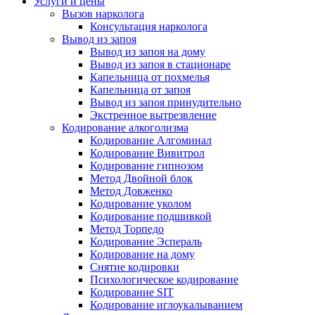
Услуги и цены
Вызов нарколога
Консультация нарколога
Вывод из запоя
Вывод из запоя на дому
Вывод из запоя в стационаре
Капельница от похмелья
Капельница от запоя
Вывод из запоя принудительно
Экстренное вытрезвление
Кодирование алкоголизма
Кодирование Алгоминал
Кодирование Вивитрол
Кодирование гипнозом
Метод Двойной блок
Метод Довженко
Кодирование уколом
Кодирование подшивкой
Метод Торпедо
Кодирование Эспераль
Кодирование на дому
Снятие кодировки
Психологическое кодирование
Кодирование SIT
Кодирование иглоукалыванием