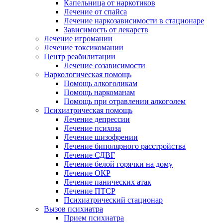
Капельница от наркотиков
Лечение от спайса
Лечение наркозависимости в стационаре
Зависимость от лекарств
Лечение игромании
Лечение токсикомании
Центр реабилитации
Лечение созависимости
Наркологическая помощь
Помощь алкоголикам
Помощь наркоманам
Помощь при отравлении алкоголем
Психиатрическая помощь
Лечение депрессии
Лечение психоза
Лечение шизофрении
Лечение биполярного расстройства
Лечение СДВГ
Лечение белой горячки на дому
Лечение ОКР
Лечение панических атак
Лечение ПТСР
Психиатрический стационар
Вызов психиатра
Прием психиатра