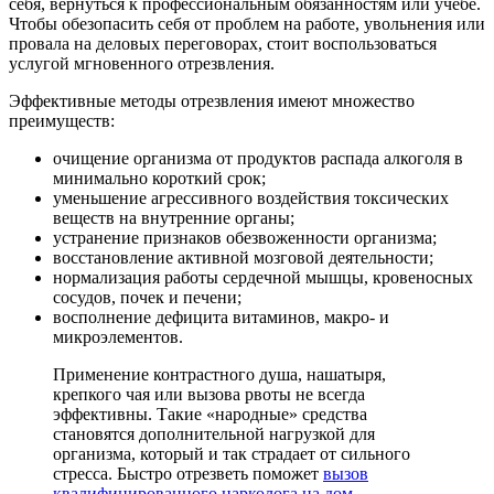
себя, вернуться к профессиональным обязанностям или учебе.
Чтобы обезопасить себя от проблем на работе, увольнения или
провала на деловых переговорах, стоит воспользоваться
услугой мгновенного отрезвления.
Эффективные методы отрезвления имеют множество
преимуществ:
очищение организма от продуктов распада алкоголя в
минимально короткий срок;
уменьшение агрессивного воздействия токсических
веществ на внутренние органы;
устранение признаков обезвоженности организма;
восстановление активной мозговой деятельности;
нормализация работы сердечной мышцы, кровеносных
сосудов, почек и печени;
восполнение дефицита витаминов, макро- и
микроэлементов.
Применение контрастного душа, нашатыря,
крепкого чая или вызова рвоты не всегда
эффективны. Такие «народные» средства
становятся дополнительной нагрузкой для
организма, который и так страдает от сильного
стресса. Быстро отрезветь поможет
вызов
квалифицированного нарколога на дом
.