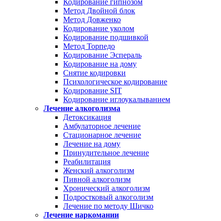
Кодирование гипнозом
Метод Двойной блок
Метод Довженко
Кодирование уколом
Кодирование подшивкой
Метод Торпедо
Кодирование Эспераль
Кодирование на дому
Снятие кодировки
Психологическое кодирование
Кодирование SIT
Кодирование иглоукалыванием
Лечение алкоголизма
Детоксикация
Амбулаторное лечение
Стационарное лечение
Лечение на дому
Принудительное лечение
Реабилитация
Женский алкоголизм
Пивной алкоголизм
Хронический алкоголизм
Подростковый алкоголизм
Лечение по методу Шичко
Лечение наркомании