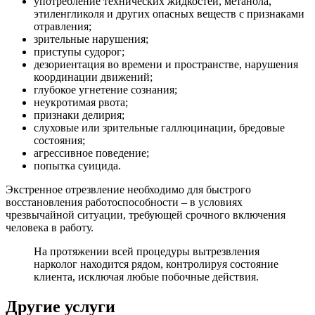
употребление технических жидкостей, метанола,
этиленгликоля и других опасных веществ с признаками
отравления;
зрительные нарушения;
приступы судорог;
дезориентация во времени и пространстве, нарушения
координации движений;
глубокое угнетение сознания;
неукротимая рвота;
признаки делирия;
слуховые или зрительные галлюцинации, бредовые
состояния;
агрессивное поведение;
попытка суицида.
Экстренное отрезвление необходимо для быстрого
восстановления работоспособности – в условиях
чрезвычайной ситуации, требующей срочного включения
человека в работу.
На протяжении всей процедуры вытрезвления
нарколог находится рядом, контролируя состояние
клиента, исключая любые побочные действия.
Другие услуги