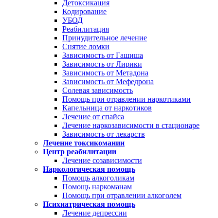
Детоксикация
Кодирование
УБОД
Реабилитация
Принудительное лечение
Снятие ломки
Зависимость от Гашиша
Зависимость от Лирики
Зависимость от Метадона
Зависимость от Мефедрона
Солевая зависимость
Помощь при отравлении наркотиками
Капельница от наркотиков
Лечение от спайса
Лечение наркозависимости в стационаре
Зависимость от лекарств
Лечение токсикомании
Центр реабилитации
Лечение созависимости
Наркологическая помощь
Помощь алкоголикам
Помощь наркоманам
Помощь при отравлении алкоголем
Психиатрическая помощь
Лечение депрессии