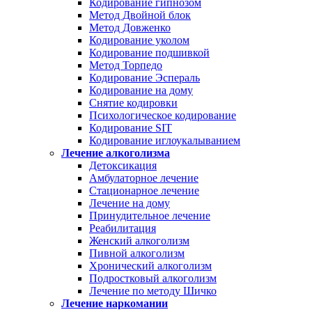
Кодирование гипнозом
Метод Двойной блок
Метод Довженко
Кодирование уколом
Кодирование подшивкой
Метод Торпедо
Кодирование Эспераль
Кодирование на дому
Снятие кодировки
Психологическое кодирование
Кодирование SIT
Кодирование иглоукалыванием
Лечение алкоголизма
Детоксикация
Амбулаторное лечение
Стационарное лечение
Лечение на дому
Принудительное лечение
Реабилитация
Женский алкоголизм
Пивной алкоголизм
Хронический алкоголизм
Подростковый алкоголизм
Лечение по методу Шичко
Лечение наркомании