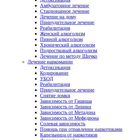
Амбулаторное лечение
Стационарное лечение
Лечение на дому
Принудительное лечение
Реабилитация
Женский алкоголизм
Пивной алкоголизм
Хронический алкоголизм
Подростковый алкоголизм
Лечение по методу Шичко
Лечение наркомании
Детоксикация
Кодирование
УБОД
Реабилитация
Принудительное лечение
Снятие ломки
Зависимость от Гашиша
Зависимость от Лирики
Зависимость от Метадона
Зависимость от Мефедрона
Солевая зависимость
Помощь при отравлении наркотиками
Капельница от наркотиков