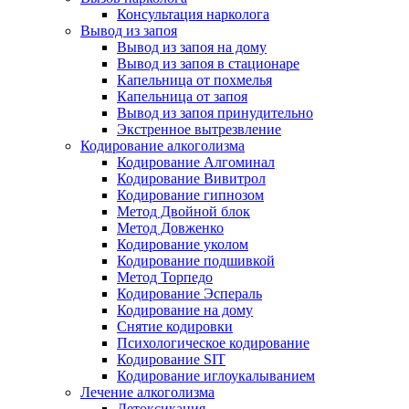
Консультация нарколога
Вывод из запоя
Вывод из запоя на дому
Вывод из запоя в стационаре
Капельница от похмелья
Капельница от запоя
Вывод из запоя принудительно
Экстренное вытрезвление
Кодирование алкоголизма
Кодирование Алгоминал
Кодирование Вивитрол
Кодирование гипнозом
Метод Двойной блок
Метод Довженко
Кодирование уколом
Кодирование подшивкой
Метод Торпедо
Кодирование Эспераль
Кодирование на дому
Снятие кодировки
Психологическое кодирование
Кодирование SIT
Кодирование иглоукалыванием
Лечение алкоголизма
Детоксикация