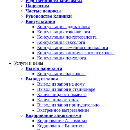
Родственникам зависимых
Пациентам
Частые вопросы
Руководство клиники
Консультации
Консультация аддиктолога
Консультация токсиколога
Консультация психотерапевта
Консультация сексолога
Консультация семейного психолога
Консультация клинического психолога
Консультация психолога
Услуги и цены
Вызов нарколога
Консультация нарколога
Вывод из запоя
Вывод из запоя на дому
Вывод из запоя в стационаре
Капельница от похмелья
Капельница от запоя
Вывод из запоя принудительно
Экстренное вытрезвление
Кодирование алкоголизма
Кодирование Алгоминал
Кодирование Вивитрол